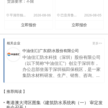
货源要求：
不限
平湖市独山港镇集港路 589 号
2026-08-06
巴音库鲁提镇,托帕口岸六号库房
2026-08-05
立即报价
立即报价
相关企业
更多>>
中油佳汇(广东)防水股份有限公司
中油佳汇防水科技（深圳）股份有限公司
（以下简称“中油佳汇”）创立于深圳市，
办公总部坐落于深圳福田保税区，是一家
集防水材料研发、生产、销售、咨询、设
计、施工维护为一体的国家高新技术企
业，也是行业首家废料零添加，上下游一
【 推荐阅读 】
体化专业防水企业。2018年荣登中国建材
500强企业，2019年荣获中国建筑防水企
粤港澳大湾区图集《建筑防水系统构（一） 审定发
业10强。 中油佳汇致力于绿色防水材料
布会召开！