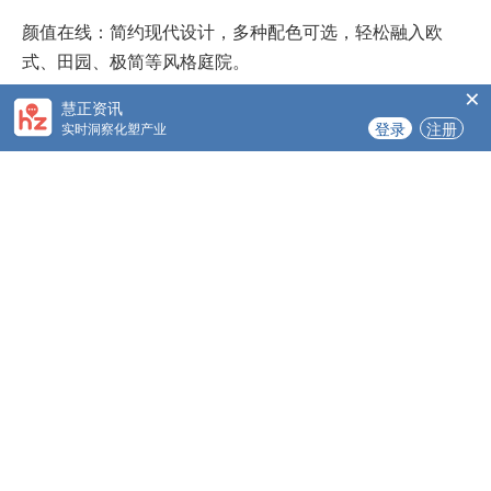
颜值在线：简约现代设计，多种配色可选，轻松融入欧
式、田园、极简等风格庭院。
×
慧正资讯
持久耐用：采用PP（聚
丙烯
）改性材质，抗紫外线、耐老
登录
注册
实时洞察化塑产业
化，使用寿命长达20年以上。
环保安全：无毒无味，100%可回收，守护家庭健康与生态
环境。
无论是用来储物还是改造为私人空间，它的耐用性绝对能
让你省心多年。