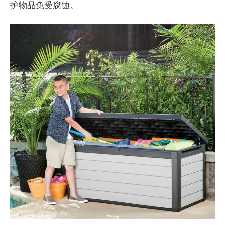
护物品免受腐蚀。