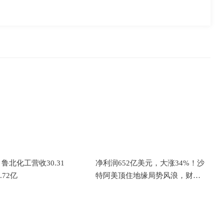
鲁北化工营收30.31
净利润652亿美元，大涨34%！沙
.72亿
特阿美顶住地缘局势风浪，财务
表现韧性十足