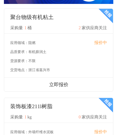
聚台物级有机粘土
采购量
1
桶
2
家供应商关注
报价中
应用领域：
阻燃
品质要求：
有机膨润土
货源要求：
不限
交货地点：
浙江省嘉兴市
立即报价
装饰板漆211l树脂
采购量
1
kg
0
家供应商关注
报价中
应用领域：
外墙纤维水泥板