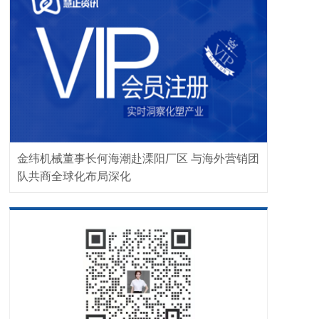
金纬机械董事长何海潮赴溧阳厂区 与海外营销团
队共商全球化布局深化