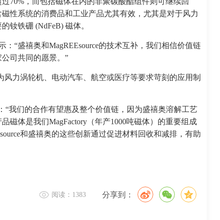
过70%，而包括磁体在内的非聚碳酸酯组件则可继续回
含磁性系统的消费品和工业产品尤其有效，尤其是对于风力
硼 (NdFeB) 磁体。
表示：“盛禧奥和MagREEsource的技术互补，我们相信价值链
公司共同的愿景。”
体，并为风力涡轮机、电动汽车、航空或医疗等要求苛刻的应用制
Petit表示：“我们的合作有望惠及整个价值链，因为盛禧奥溶解工艺
是我们MagFactory（年产1000吨磁体）的重要组成
Esource和盛禧奥的这些创新通过促进材料回收和减排，有助
分享到：
阅读：1383