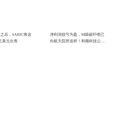
元之后，SABIC将这
净利润扭亏为盈，M级碳纤维已
5亿美元出售
向航天院所送样！和顺科技公布
2026年上半年报告