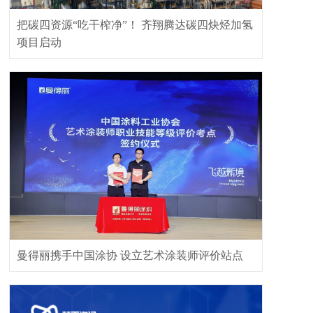
把碳四资源“吃干榨净”！ 齐翔腾达碳四炔烃加氢
项目启动
曼得丽携手中国涂协 设立艺术涂装师评价站点