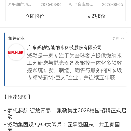
平湖市独山港镇集港路 589 号
2026-08-06
巴音库鲁提镇,托帕口岸六号库房
2026-08-05
立即报价
立即报价
相关企业
更多>>
广东派勒智能纳米科技股份有限公司
派勒是一家专注于为全球客户提供微纳米
工艺研磨与抛光设备及驱控一体化多轴数
控系统研发、制造、销售与服务的国家级
专精特新“小巨人”企业，并连续五年获得
国家高新技术企业。产品以微纳米材料研
磨设备为主。随着中美贸易战等技术封
【 推荐阅读 】
锁，为打破中国高端纳米研磨设备长期依
赖进口的局面，公司不断迭代研磨技术和
梦想起航 绽放青春 | 派勒集团2026校园招聘正式启
高端驱控一体化多轴数控系统研发，如
动
今，我们通过物理化学法已掌握液体介质
派勒集团观礼9.3大阅兵：匠承强国志，共卫家国
中的固体颗粒湿法研磨细度达50纳米以下
梦！