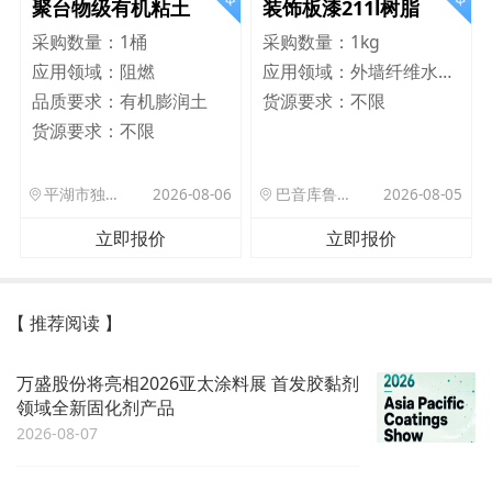
聚台物级有机粘土
装饰板漆211l树脂
采购数量：
1桶
采购数量：
1kg
应用领域：
阻燃
应用领域：
外墙纤维水泥板
品质要求：
有机膨润土
货源要求：
不限
货源要求：
不限
平湖市独山港镇集港路 589 号
2026-08-06
巴音库鲁提镇,托帕口岸六号库房
2026-08-05
立即报价
立即报价
【 推荐阅读 】
万盛股份将亮相2026亚太涂料展 首发胶黏剂
领域全新固化剂产品
2026-08-07