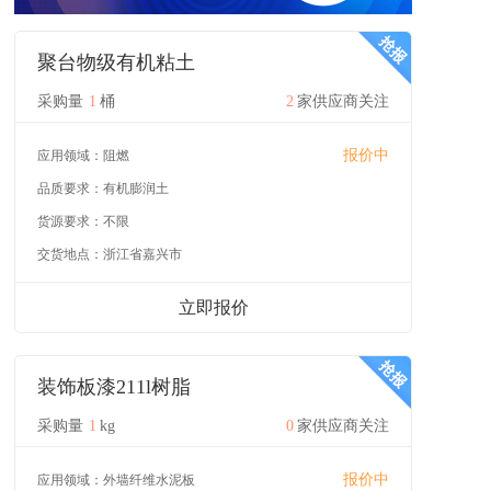
聚台物级有机粘土
采购量
1
桶
2
家供应商关注
报价中
应用领域：
阻燃
品质要求：
有机膨润土
货源要求：
不限
交货地点：
浙江省嘉兴市
立即报价
装饰板漆211l树脂
采购量
1
kg
0
家供应商关注
报价中
应用领域：
外墙纤维水泥板