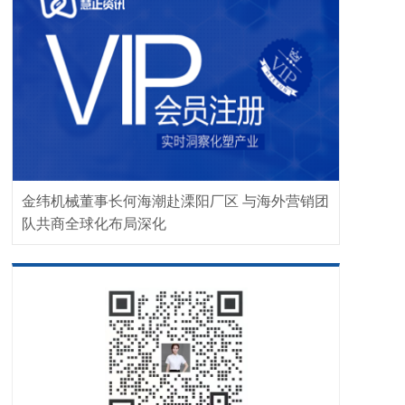
金纬机械董事长何海潮赴溧阳厂区 与海外营销团
队共商全球化布局深化