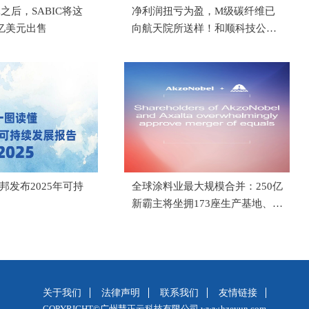
元之后，SABIC将这
净利润扭亏为盈，M级碳纤维已
5亿美元出售
向航天院所送样！和顺科技公布
2026年上半年报告
立邦发布2025年可持
全球涂料业最大规模合并：250亿
新霸主将坐拥173座生产基地、近
百处全球研发中心
关于我们
法律声明
联系我们
友情链接
COPYRIGHT©广州慧正云科技有限公司 www.hzeyun.com