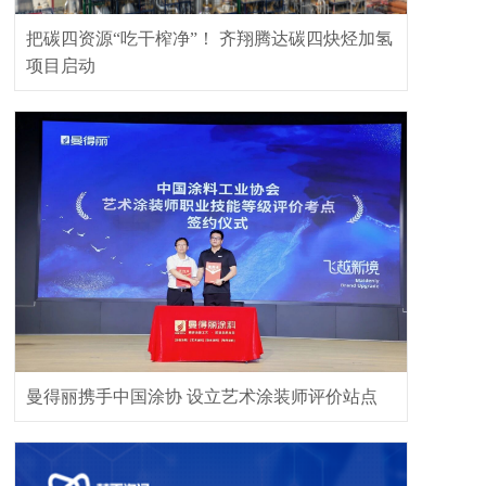
把碳四资源“吃干榨净”！ 齐翔腾达碳四炔烃加氢
项目启动
曼得丽携手中国涂协 设立艺术涂装师评价站点