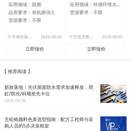
应用领域：
阻燃
应用领域：
外墙纤维水泥板
品质要求：
有机膨润土
货源要求：
不限
货源要求：
不限
平湖市独山港镇集港路 589 号
2026-08-06
巴音库鲁提镇,托帕口岸六号库房
2026-08-05
立即报价
立即报价
【 推荐阅读 】
新政落地！光伏屋面防水需求加速释放，雨
虹/凯伦/科顺抢先卡位
2026-08-06
无铅铬颜料色浆选型指南：配方工程师与采
购人员的5步决策框架