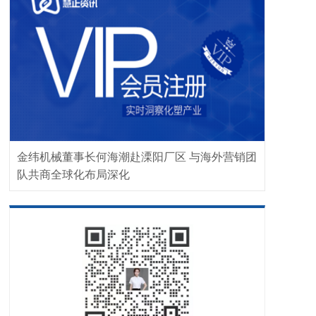
金纬机械董事长何海潮赴溧阳厂区 与海外营销团
队共商全球化布局深化