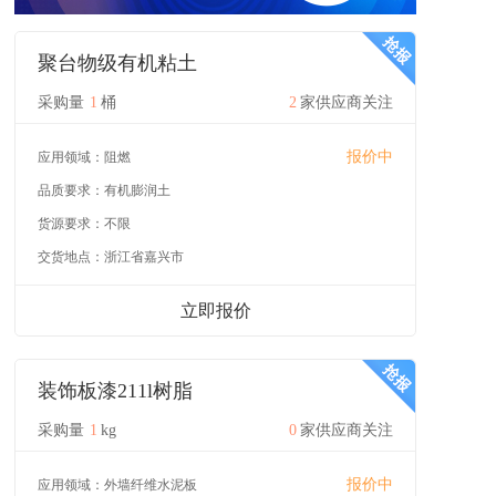
聚台物级有机粘土
采购量
1
桶
2
家供应商关注
报价中
应用领域：
阻燃
品质要求：
有机膨润土
货源要求：
不限
交货地点：
浙江省嘉兴市
立即报价
装饰板漆211l树脂
采购量
1
kg
0
家供应商关注
报价中
应用领域：
外墙纤维水泥板