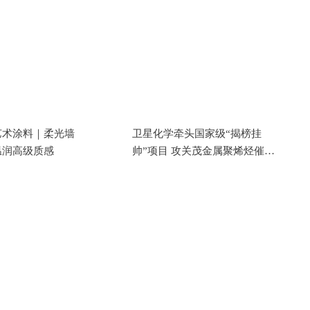
艺术涂料｜柔光墙
卫星化学牵头国家级“揭榜挂
温润高级质感
帅”项目 攻关茂金属聚烯烃催化
剂国产化