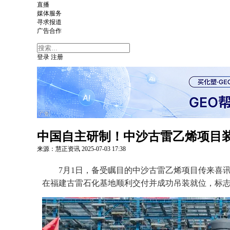
直播
媒体服务
寻求报道
广告合作
登录
注册
中国自主研制！中沙古雷乙烯项目装
来源：慧正资讯
2025-07-03
17:38
7月1日，备受瞩目的中沙古雷乙烯项目传来喜
在福建古雷石化基地顺利交付并成功吊装就位，标