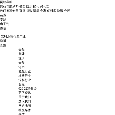
网站导航
网站导航
涂料
橡塑
防水
能化
买化塑
热门推荐
专题
直播
指数
课堂
专家
优料库
快讯
会展
会展
专题
电子刊
微信
-实时洞察化塑产业-
微博
直播
会员
登陆
注册
会员
订阅
能化行业
橡塑行业
涂料行业
客服
020-22374810
慧正资讯
关于我们
加入我们
网站地图
社交媒体
微信