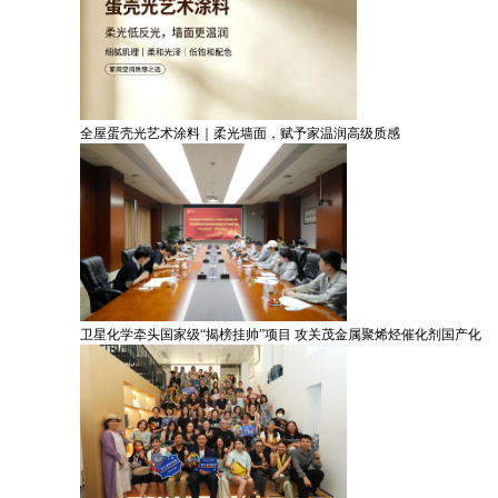
全屋蛋壳光艺术涂料｜柔光墙面，赋予家温润高级质感
卫星化学牵头国家级“揭榜挂帅”项目 攻关茂金属聚烯烃催化剂国产化