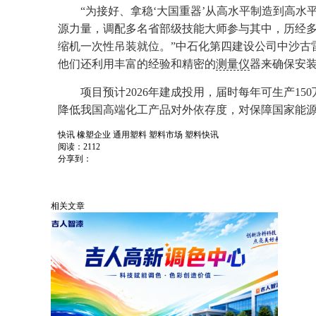
“为接好、拿稳‘大国重器’从高水平制造到高
源力量，调配多名省部级技能大师参与其中，历经
缩机一次性吊装就位。”中石化第四建设公司中沙古
他们还利用丰富的经验和精密的
测量仪
器来确保安
项目预计2026年建成投用，届时每年可生产15
降低我国高端化工产品对外依存度，对保障国家能
快讯
橡塑企业
通用塑料
塑料市场
塑料快讯
阅读：2112
分享到：
相关文章