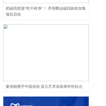
把碳四资源“吃干榨净”！ 齐翔腾达碳四炔烃加氢
项目启动
曼得丽携手中国涂协 设立艺术涂装师评价站点