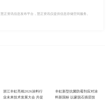
，慧正资讯信息发布平台，慧正资讯仅提供信息存储空间服务。
浙江丰虹亮相2026涂料行
丰虹新型抗菌防霉剂应对涂
业未来技术发展大会 共促
料新国标 以蒙脱石插层技
产学研用深度融合
术实现长效广谱抗菌