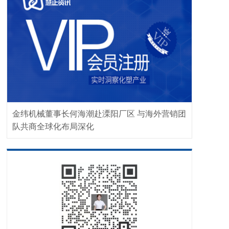
金纬机械董事长何海潮赴溧阳厂区 与海外营销团
队共商全球化布局深化