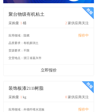
聚台物级有机粘土
采购量
1
桶
2
家供应商关注
报价中
应用领域：
阻燃
品质要求：
有机膨润土
货源要求：
不限
交货地点：
浙江省嘉兴市
立即报价
装饰板漆211l树脂
采购量
1
kg
0
家供应商关注
报价中
应用领域：
外墙纤维水泥板