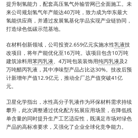
提升制氢能力，配套高压氢气外输管网已全面施工。未
来公司规划氢气年产能达40万吨，致力成为华东最大
氢能供应商，并通过发展氢基化学品实现产业链协同，
打造绿色低碳示范基地。
在材料创新领域，公司投资2.659亿元实施水性
乳液
技
改项目，将年产能优化至16万吨。该项目包含10万吨
建筑涂料用
苯丙乳液
、4万吨包装装饰用
纯丙乳液
及2
万吨醋丙乳液，其中净味型产品占比达30%。技改后预
计新增年产值12.9亿元，推动全厂总产值突破41亿
元。
卫星化学指出，水性高分子乳液作为环保材料需求持续
攀升，此次调整通过优化配方拓展应用场景，在降低残
单含量的同时提升生产工艺适应性，既满足市场对绿色
产品的高标准要求，又强化了企业全球化竞争能力。