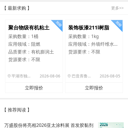
【 最新求购 】
更多>>
聚台物级有机粘土
装饰板漆211l树脂
采购数量：
1桶
采购数量：
1kg
应用领域：
阻燃
应用领域：
外墙纤维水泥板
品质要求：
有机膨润土
货源要求：
不限
货源要求：
不限
平湖市独山港镇集港路 589 号
2026-08-06
巴音库鲁提镇,托帕口岸六号库房
2026-08-05
立即报价
立即报价
【 推荐阅读 】
万盛股份将亮相2026亚太涂料展 首发胶黏剂