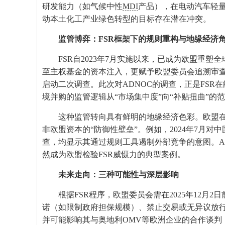
研发能力（如气候中性
MDI
产品），在电动汽车轻
动本土化工产业绿色转型的目标存在潜在冲突。
监管博弈：FSR框架下的规则重构与地缘经济
FSR自2023年7月实施以来，已成为欧盟重
至主权基金的资本注入，更赋予欧盟委员会追溯审
启动二次调查。此次对ADNOC的调查，正是FS
境并购的监管逻辑从“市场集中度”向“补贴扭曲”的
这种监管转向具有鲜明的地缘经济色彩。欧盟在2
非欧盟资本的“防御性壁垒”。例如，2024年7月对
查，均显示其通过规则工具遏制外部竞争的意图。A
然成为欧盟检验FSR威慑力的典型案例。
未来走向：三种可能性与深层影响
根据FSR程序，欧盟委员会需在2025年12月
诺（如限制政府担保规模）、禁止交易或无异议放行
并可能影响其与奥地利OMV等欧洲企业的合作谈判