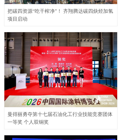
把碳四资源“吃干榨净”！ 齐翔腾达碳四炔烃加氢
项目启动
曼得丽勇夺第十七届石油化工行业技能竞赛团体
一等奖 个人双铜奖