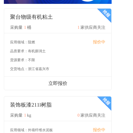
聚台物级有机粘土
采购量
1
桶
1
家供应商关注
报价中
应用领域：
阻燃
品质要求：
有机膨润土
货源要求：
不限
交货地点：
浙江省嘉兴市
立即报价
装饰板漆211l树脂
采购量
1
kg
0
家供应商关注
报价中
应用领域：
外墙纤维水泥板