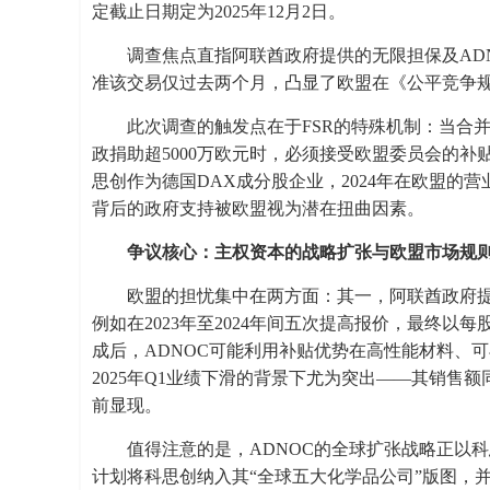
定截止日期定为2025年12月2日。
调查焦点直指阿联酋政府提供的无限担保及AD
准该交易仅过去两个月，凸显了欧盟在《公平竞争规
此次调查的触发点在于FSR的特殊机制：当合
政捐助超5000万欧元时，必须接受欧盟委员会的补
思创作为德国DAX成分股企业，2024年在欧盟的
背后的政府支持被欧盟视为潜在扭曲因素。
争议核心：主权资本的战略扩张与欧盟市场规
欧盟的担忧集中在两方面：其一，阿联酋政府提
例如在2023年至2024年间五次提高报价，最终以
成后，ADNOC可能利用补贴优势在高性能材料、
2025年Q1业绩下滑的背景下尤为突出——其销售额
前显现。
值得注意的是，ADNOC的全球扩张战略正以科
计划将科思创纳入其“全球五大化学品公司”版图，