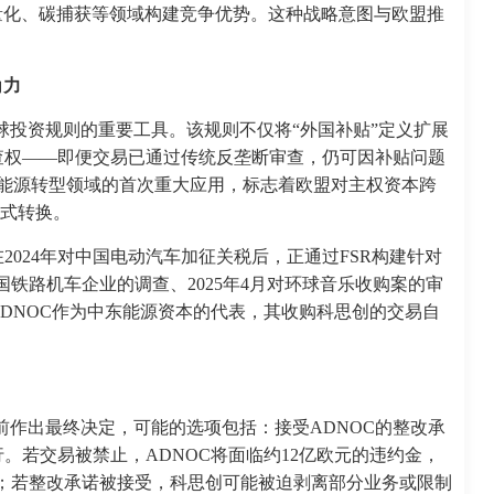
量化、碳捕获等领域构建竞争优势。这种战略意图与欧盟推
角力
塑全球投资规则的重要工具。该规则不仅将“外国补贴”定义扩展
查权——即便交易已通过传统反垄断审查，仍可因补贴问题
R在能源转型领域的首次重大应用，标志着欧盟对主权资本跨
范式转换。
024年对中国电动汽车加征关税后，正通过FSR构建针对
中国铁路机车企业的调查、2025年4月对环球音乐收购案的审
DNOC作为中东能源资本的代表，其收购科思创的交易自
2日前作出最终决定，可能的选项包括：接受ADNOC的整改承
。若交易被禁止，ADNOC将面临约12亿欧元的违约金，
；若整改承诺被接受，科思创可能被迫剥离部分业务或限制