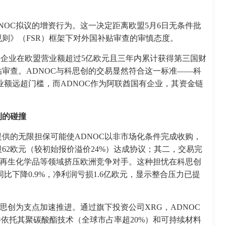
NOC拟议的增资行为。这一决定距离欧盟5月6日无条件批
则》（FSR）框架下对外国补贴审查的审慎态度。
并企业在欧盟营业额超过5亿欧元且三年内累计获得第三国财
贴审查。ADNOC与科思创的交易显然符合这一标准——科
营业额远超门槛，而ADNOC作为阿联酋国有企业，其资金链
则的碰撞
供的无限担保可能使ADNOC以非市场化条件完成收购，
每股62欧元（较初始报价溢价24%）达成协议；其二，交易完
可再生化学品等领域挤压欧洲竞争对手。这种担忧在科思创
同比下降0.9%，净利润亏损1.6亿欧元，显示整合压力已提
思创为支点加速推进。通过旗下投资公司XRG，ADNOC
并依托其聚碳酸酯技术（全球市占率超20%）和可持续材料