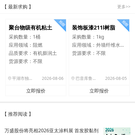
【 最新求购 】
更多>>
聚台物级有机粘土
装饰板漆211l树脂
采购数量：
1桶
采购数量：
1kg
应用领域：
阻燃
应用领域：
外墙纤维水泥板
品质要求：
有机膨润土
货源要求：
不限
货源要求：
不限
平湖市独山港镇集港路 589 号
2026-08-06
巴音库鲁提镇,托帕口岸六号库房
2026-08-05
立即报价
立即报价
【 推荐阅读 】
万盛股份将亮相2026亚太涂料展 首发胶黏剂