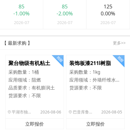
85
85
125
-1.00%
-2.00%
0.00%
2026-07
2026-07
2026-07
【 最新求购 】
更多>>
聚台物级有机粘土
装饰板漆211l树脂
采购数量：
1桶
采购数量：
1kg
应用领域：
阻燃
应用领域：
外墙纤维水泥板
品质要求：
有机膨润土
货源要求：
不限
货源要求：
不限
平湖市独山港镇集港路 589 号
2026-08-06
巴音库鲁提镇,托帕口岸六号库房
2026-08-05
立即报价
立即报价