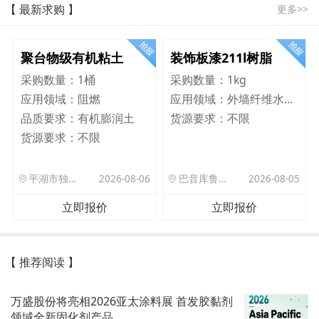
【 最新求购 】
更多>>
聚台物级有机粘土
装饰板漆211l树脂
采购数量：
1桶
采购数量：
1kg
应用领域：
阻燃
应用领域：
外墙纤维水泥板
品质要求：
有机膨润土
货源要求：
不限
货源要求：
不限
平湖市独山港镇集港路 589 号
2026-08-06
巴音库鲁提镇,托帕口岸六号库房
2026-08-05
立即报价
立即报价
【 推荐阅读 】
万盛股份将亮相2026亚太涂料展 首发胶黏剂
领域全新固化剂产品