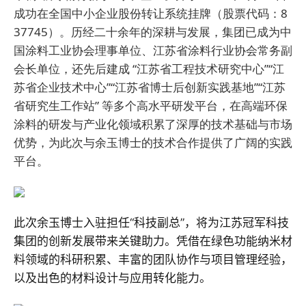
成功在全国中小企业股份转让系统挂牌（股票代码：8
37745）。历经二十余年的深耕与发展，集团已成为中
国涂料工业协会理事单位、江苏省涂料行业协会常务副
会长单位，还先后建成 “江苏省工程技术研究中心”“江
苏省企业技术中心”“江苏省博士后创新实践基地”“江苏
省研究生工作站” 等多个高水平研发平台，在高端环保
涂料的研发与产业化领域积累了深厚的技术基础与市场
优势，为此次与余玉博士的技术合作提供了广阔的实践
平台。
此次余玉博士入驻担任“科技副总”，将为江苏冠军科技
集团的创新发展带来关键助力。凭借在绿色功能纳米材
料领域的科研积累、丰富的团队协作与项目管理经验，
以及出色的材料设计与应用转化能力。