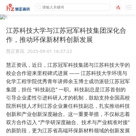
江苏科技大学与江苏冠军科技集团深化合
作，推动环保新材料创新发展
慧正资讯
2025-09-01 16:37:22
慧正资讯，近日，江苏冠军科技集团与江苏科技大学的
校企合作迎来里程碑式进展 —— 江苏科技大学环境与
化学工程学院优秀青年讲师余玉博士成功派驻江苏冠军
集团，担任 “科技副总” 一职。科技副总是江苏首创的
引导企业柔性引进科研人才的机制，鼓励支持全国高校
院所科技人才到江苏企业兼任科技副总，扎实推动科技
创新和产业创新深度融合。这一重要举措，不仅标志着
双方合作迈入 “产学研深度融合、技术与产业精准对接”
的新阶段，更为江苏省高端环保新材料领域的创新发展