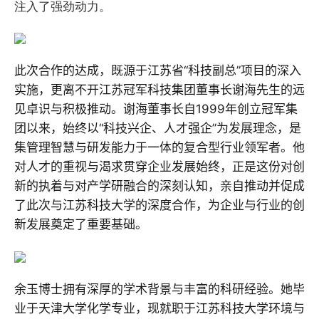
注入了强劲动力。
此次合作的达成，既源于江苏省“科技副总”项目的深入
实施，更离不开江苏冠军科技集团董事长谢海先生的远
见卓识与积极推动。谢海董事长自1999年创立冠军集
团以来，始终以“科技兴企、人才强企”为发展理念，是
集管理智慧与研发能力于一体的复合型行业领军者。他
对人才的重视与渴求贯穿企业发展始终，正是这份对创
新的执着与对产学研融合的深刻认知，亲自推动并促成
了此次与江苏科技大学的深度合作，为企业与行业的创
新发展奠定了重要基础。
余玉博士拥有深厚的学术背景与丰富的科研经验。她毕
业于天津大学化学专业，现就职于江苏科技大学环境与