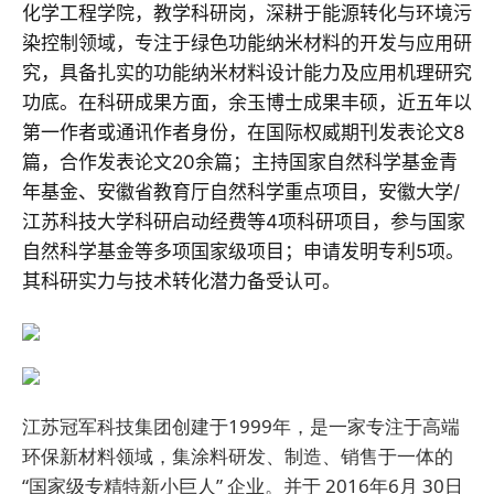
化学工程学院，教学科研岗，深耕于能源转化与环境污
染控制领域，专注于绿色功能纳米材料的开发与应用研
究，具备扎实的功能纳米材料设计能力及应用机理研究
功底。在科研成果方面，余玉博士成果丰硕，近五年以
第一作者或通讯作者身份，在国际权威期刊发表论文8
篇，合作发表论文20余篇；主持国家自然科学基金青
年基金、安徽省教育厅自然科学重点项目，安徽大学/
江苏科技大学科研启动经费等4项科研项目，参与国家
自然科学基金等多项国家级项目；申请发明专利5项。
其科研实力与技术转化潜力备受认可。
江苏冠军科技集团创建于1999年，是一家专注于高端
环保新材料领域，集涂料研发、制造、销售于一体的
“国家级专精特新小巨人” 企业。并于 2016年6月 30日