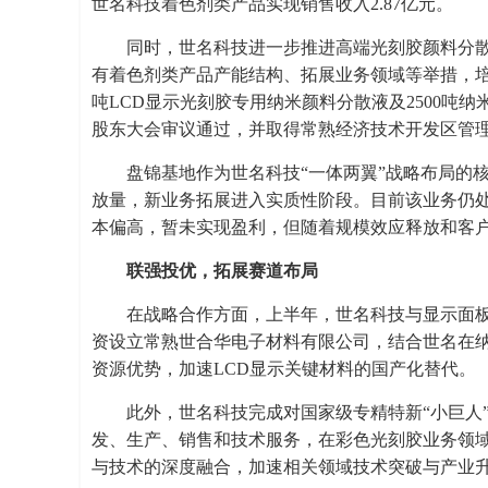
世名科技着色剂类产品实现销售收入2.87亿元。
同时，世名科技进一步推进高端光刻胶颜料分
有着色剂类产品产能结构、拓展业务领域等举措，培
吨LCD显示光刻胶专用纳米颜料分散液及2500吨纳
股东大会审议通过，并取得常熟经济技术开发区管
盘锦基地作为世名科技“一体两翼”战略布局的核
放量，新业务拓展进入实质性阶段。目前该业务仍
本偏高，暂未实现盈利，但随着规模效应释放和客
联强投优，拓展赛道布局
在战略合作方面，上半年，世名科技与显示面板
资设立常熟世合华电子材料有限公司，结合世名在纳
资源优势，加速LCD显示关键材料的国产化替代。
此外，世名科技完成对国家级专精特新“小巨人
发、生产、销售和技术服务，在彩色光刻胶业务领
与技术的深度融合，加速相关领域技术突破与产业