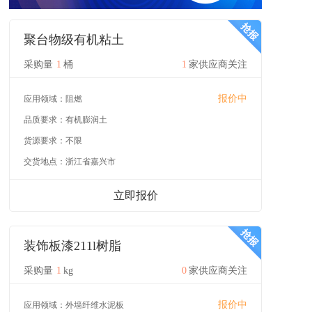
聚台物级有机粘土
采购量
1
桶
1
家供应商关注
报价中
应用领域：
阻燃
品质要求：
有机膨润土
货源要求：
不限
交货地点：
浙江省嘉兴市
立即报价
装饰板漆211l树脂
采购量
1
kg
0
家供应商关注
报价中
应用领域：
外墙纤维水泥板