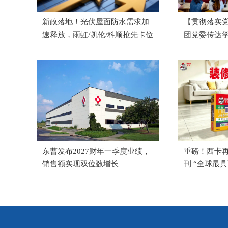
新政落地！光伏屋面防水需求加
【贯彻落实
速释放，雨虹/凯伦/科顺抢先卡位
团党委传达
神
东曹发布2027财年一季度业绩，
重磅！西卡
销售额实现双位数增长
刊 “全球最
单