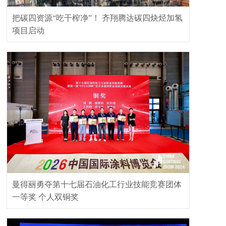
把碳四资源“吃干榨净”！ 齐翔腾达碳四炔烃加氢
项目启动
曼得丽勇夺第十七届石油化工行业技能竞赛团体
一等奖 个人双铜奖