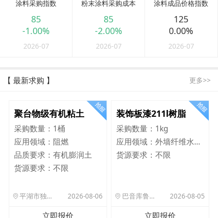
涂料采购指数
粉末涂料采购成本
涂料成品价格指数
85
85
125
-1.00%
-2.00%
0.00%
2026-07
2026-07
2026-07
【 最新求购 】
更多>>
聚台物级有机粘土
装饰板漆211l树脂
采购数量：
1桶
采购数量：
1kg
应用领域：
阻燃
应用领域：
外墙纤维水泥板
品质要求：
有机膨润土
货源要求：
不限
货源要求：
不限
平湖市独山港镇集港路 589 号
2026-08-06
巴音库鲁提镇,托帕口岸六号库房
2026-08-05
立即报价
立即报价