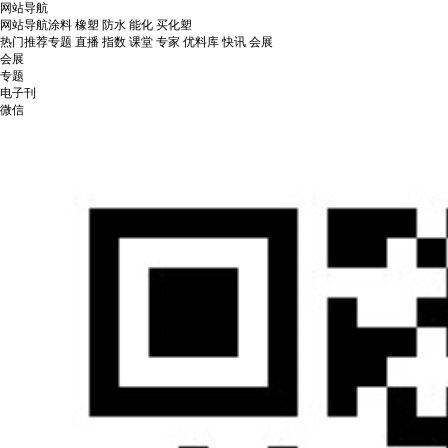
网站导航
网站导航
涂料
橡塑
防水
能化
买化塑
热门推荐
专题
直播
指数
课堂
专家
优料库
快讯
会展
会展
专题
电子刊
微信