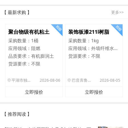
【 最新求购 】
更多>>
聚台物级有机粘土
装饰板漆211l树脂
采购数量：
1桶
采购数量：
1kg
应用领域：
阻燃
应用领域：
外墙纤维水泥板
品质要求：
有机膨润土
货源要求：
不限
货源要求：
不限
平湖市独山港镇集港路 589 号
2026-08-06
巴音库鲁提镇,托帕口岸六号库房
2026-08-05
立即报价
立即报价
【 推荐阅读 】