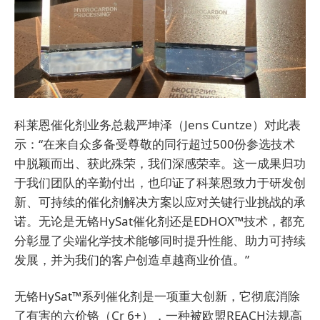
科莱恩催化剂业务总裁严坤泽（Jens Cuntze）对此表
示：“在来自众多备受尊敬的同行超过500份参选技术
中脱颖而出、获此殊荣，我们深感荣幸。这一成果归功
于我们团队的辛勤付出，也印证了科莱恩致力于研发创
新、可持续的催化剂解决方案以应对关键行业挑战的承
诺。无论是无铬HySat催化剂还是EDHOX™技术，都充
分彰显了尖端化学技术能够同时提升性能、助力可持续
发展，并为我们的客户创造卓越商业价值。”
无铬HySat™系列催化剂是一项重大创新，它彻底消除
了有害的六价铬（Cr 6+），一种被欧盟REACH法规高