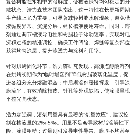
复合树脂在水相中的溶解度，使槽液保持均匀稳定的分
散状态。浩力森技术团队指出，这一特性在长更新周期
生产线上尤为重要，可显著减轻树脂水解现象，避免槽
液黏度异常、沉淀分层，延长槽液使用寿命。同时，溶
剂通过调节槽液导电性和树脂粒子泳动速率，实现对电
沉积过程的精准调控，确保工件凹陷、焊缝等复杂部位
获得均匀涂层，提升泳透力与涂料利用率。
针对烘烤固化环节，浩力森研究发现，高沸点醇醚溶剂
在烘烤初期作为“临时增塑剂”降低树脂玻璃化温度，促
进各组分充分熔融混合；中后期溶剂缓慢挥发，引导涂
膜流平，有效消除桔皮、针孔等外观缺陷，使涂膜呈现
平整光亮状态。
浩力森强调，溶剂用量具有显著的“剂量效应”，建议控
制在槽液量的2‰-5‰。用量不足会导致树脂溶解性下
降、涂膜粗糙；过量则引发导电性异常、膜厚不均甚至