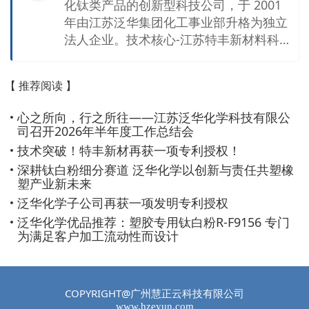
化钛类产品的创新型科技公司，于 2001
年由江苏泛华集团化工事业部升格为独立
法人企业。技术核心-江苏特丰新材料科技
有限公司是国家高新技术企业，拥有设施
齐备的新材料中试研发实验室、CNAS、C
【 推荐阅读 】
MA认证的独立第三方检测机构以及专业
的技术研发和销售团队，已提交技江苏泛
心之所向，行之所往——江苏泛华化学科技有限公
华化学科技有限公司是专注于二氧化钛类
司召开2026年半年度工作总结会
产品的创新型科技公司，热衷于研发高新
技术突破！特丰新材再获一项专利授权！
产品、技术营销性能优秀的产品。 旗下技
深耕钛白粉细分赛道 泛华化学以创新与责任共塑橡
术核心-江苏特丰新材料科技有限公司是国
塑产业新未来
家高新技术企业，拥有设施齐备的新材料
泛华化学子公司再获一项发明专利授权
中试研发实验室；子公司-镇江泛华检测科
泛华化学优品推荐：塑胶专用钛白粉R-F9156 专门
技有限公司是CNAS、CMA认证的第三方
为满足客户加工流动性而设计
检测机构；合资子公司-云南港烽新材料有
限公司是专注钛系新材料研发生产的新能
源材料企业，主要生产新型锂离子电池负
COPYRIGHT@广州慧正云科技有限公司
极材料-钛酸锂、钛系提锂吸附剂。 公司
www.hzeyun.com