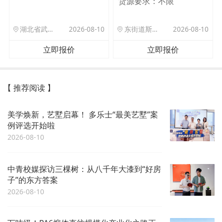
货源要求：
不限
湖北省武汉市洪山区珞狮路122号武汉理工大孵化楼B座1701室
2026-08-10
东街道斯村众杰路二号
2026-08-10
立即报价
立即报价
【 推荐阅读 】
美学焕新，艺墅启幕！ 多乐士“最美艺墅”案
例评选开始啦
2026-08-10
中青校媒探访三棵树：从八千年大漆到“好房
子”的东方答案
2026-08-10