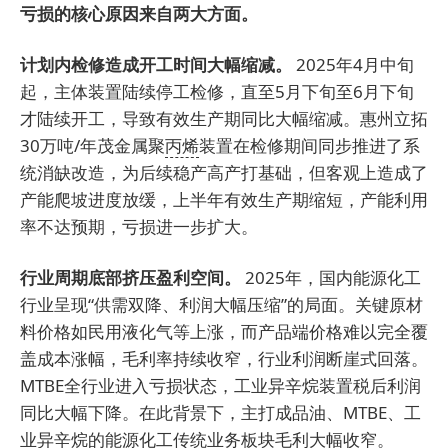
亏损的核心原因来自两大方面。
计划内检修造成开工时间大幅缩减。
2025年4月中旬
起，主体装置陆续停工检修，直至5月下旬至6月下旬
才陆续开工，导致有效生产期同比大幅缩减。惠州立拓
30万吨/年茂金属聚
丙烯
装置在检修期间同步推进了系
统消缺改造，为后续稳产高产打基础，但客观上造成了
产能爬坡进度放缓，上半年有效生产期缩短，产能利用
率不达预期，亏损进一步扩大。
行业周期底部挤压盈利空间。
2025年，国内能源化工
行业呈现“供需双降、利润大幅压缩”的局面。关键原材
料价格如民用液化气等上涨，而产品端价格难以完全覆
盖成本涨幅，毛利率持续收窄，行业利润断崖式回落。
MTBE全行业进入亏损状态，工业异辛烷装置税后利润
同比大幅下降。在此背景下，主打成品油、MTBE、工
业异辛烷的能源化工传统业务板块毛利大幅收窄。