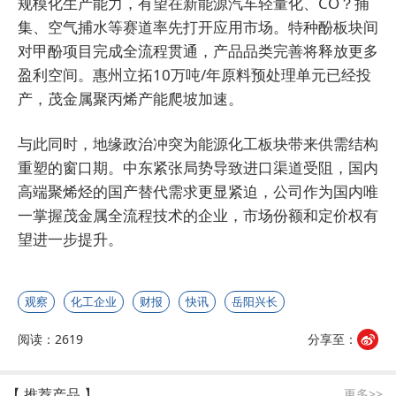
规模化生产能力，有望在新能源汽车轻量化、CO？捕
集、空气捕水等赛道率先打开应用市场。特种酚板块间
对甲酚项目完成全流程贯通，产品品类完善将释放更多
盈利空间。惠州立拓10万吨/年原料预处理单元已经投
产，茂金属聚丙烯产能爬坡加速。
与此同时，地缘政治冲突为能源化工板块带来供需结构
重塑的窗口期。中东紧张局势导致进口渠道受阻，国内
高端聚烯烃的国产替代需求更显紧迫，公司作为国内唯
一掌握茂金属全流程技术的企业，市场份额和定价权有
望进一步提升。
观察
化工企业
财报
快讯
岳阳兴长
阅读：2619
分享至：
【 推荐产品 】
更多>>