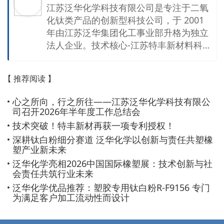
江苏泛华化学科技有限公司是专注于二氧
化钛类产品的创新型科技公司，于 2001
年由江苏泛华集团化工事业部升格为独立
法人企业。技术核心-江苏特丰新材料科技
有限公司是国家高新技术企业，拥有设施
齐备的新材料中试研发实验室、CNAS、C
【 推荐阅读 】
MA认证的独立第三方检测机构以及专业
的技术研发和销售团队，已提交技江苏泛
心之所向，行之所往——江苏泛华化学科技有限公
华化学科技有限公司是专注于二氧化钛类
司召开2026年半年度工作总结会
产品的创新型科技公司，热衷于研发高新
技术突破！特丰新材再获一项专利授权！
产品、技术营销性能优秀的产品。 旗下技
深耕钛白粉细分赛道 泛华化学以创新与责任共塑橡
术核心-江苏特丰新材料科技有限公司是国
塑产业新未来
家高新技术企业，拥有设施齐备的新材料
泛华化学亮相2026中国国际橡塑展：技术创新与社
中试研发实验室；子公司-镇江泛华检测科
会责任共筑行业未来
技有限公司是CNAS、CMA认证的第三方
泛华化学优品推荐：塑胶专用钛白粉R-F9156 专门
检测机构；合资子公司-云南港烽新材料有
为满足客户加工流动性而设计
限公司是专注钛系新材料研发生产的新能
源材料企业，主要生产新型锂离子电池负