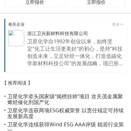
立即报价
立即报价
相关企业
更多>>
浙江卫兴新材料科技有限公司
卫星化学自1992年创业以来，始终坚
定"化工让生活更美好"的初心，坚持“科技
创造未来，立足轻烃一体化，打造低碳化
学新材料科技公司"的发展战略，现已形
成新材料、新能源为核心的特色一体化产
业链。公司聚焦在高端聚烯烃、电子化学
【 推荐阅读 】
品、氢能利用、二氧化碳综合利用等方面
持续研发与创新，产品广泛应用于航空航
卫星化学牵头国家级“揭榜挂帅”项目 攻关茂金属聚
天、新能源汽车、电子芯片、医疗卫生等
烯烃催化剂国产化
领域，以不断拓展的化学新材料生态圈，
卫星化学连获两项ESG权威荣誉 以责任锚定可持续
与世界分享化学之美。 卫星使命 化工让
发展新高度
生活更美好 企业愿景 百年卫星 卓越标杆
卫星化学连续获得Wind ESG AAA评级 稳居行业第
核心价值观 个人与企业共同发展 企业与
一