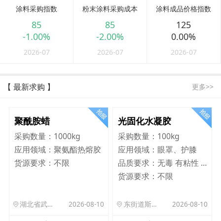
涂料采购指数
粉末涂料采购成本
涂料成品价格指数
85
85
125
-1.00%
-2.00%
0.00%
2026-07
2026-07
2026-07
【 最新求购 】
更多>>
聚酰胺蜡
光固化水凝胶
采购数量：
1000kg
采购数量：
100kg
应用领域：
聚氨酯热熔胶
应用领域：
眼罩、护膝
货源要求：
不限
品质要求：
无毒 有粘性 Q弹 韧性好
货源要求：
不限
湖北省武汉市洪山区珞狮路122号武汉理工大孵化楼B座1701室
2026-08-10
东街道斯村众杰路二号
2026-08-10