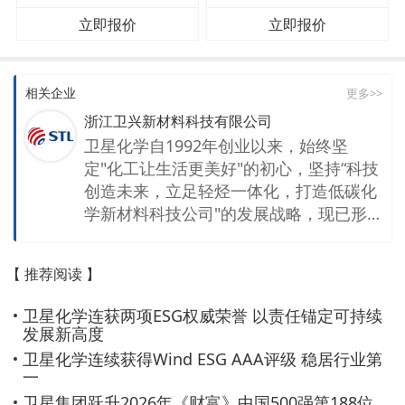
立即报价
立即报价
相关企业
更多>>
浙江卫兴新材料科技有限公司
卫星化学自1992年创业以来，始终坚
定"化工让生活更美好"的初心，坚持“科技
创造未来，立足轻烃一体化，打造低碳化
学新材料科技公司"的发展战略，现已形
成新材料、新能源为核心的特色一体化产
业链。公司聚焦在高端聚烯烃、电子化学
【 推荐阅读 】
品、氢能利用、二氧化碳综合利用等方面
持续研发与创新，产品广泛应用于航空航
卫星化学连获两项ESG权威荣誉 以责任锚定可持续
天、新能源汽车、电子芯片、医疗卫生等
发展新高度
领域，以不断拓展的化学新材料生态圈，
卫星化学连续获得Wind ESG AAA评级 稳居行业第
与世界分享化学之美。 卫星使命 化工让
一
生活更美好 企业愿景 百年卫星 卓越标杆
卫星集团跃升2026年《财富》中国500强第188位