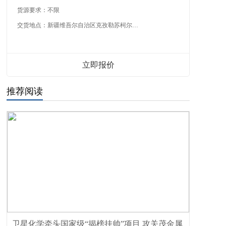
货源要求：
不限
交货地点：
新疆维吾尔自治区克孜勒苏柯尔克孜自治州
立即报价
推荐阅读
卫星化学牵头国家级“揭榜挂帅”项目 攻关茂金属