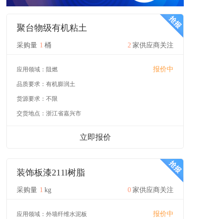
聚台物级有机粘土
采购量
1
桶
2
家供应商关注
报价中
应用领域：
阻燃
品质要求：
有机膨润土
货源要求：
不限
交货地点：
浙江省嘉兴市
立即报价
装饰板漆211l树脂
采购量
1
kg
0
家供应商关注
报价中
应用领域：
外墙纤维水泥板