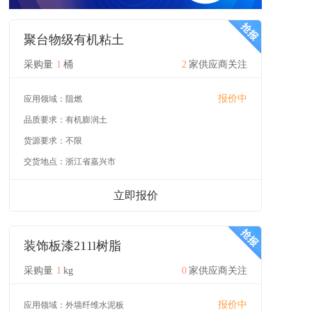
聚台物级有机粘土
采购量
1
桶
2
家供应商关注
报价中
应用领域：
阻燃
品质要求：
有机膨润土
货源要求：
不限
交货地点：
浙江省嘉兴市
立即报价
装饰板漆211l树脂
采购量
1
kg
0
家供应商关注
报价中
应用领域：
外墙纤维水泥板