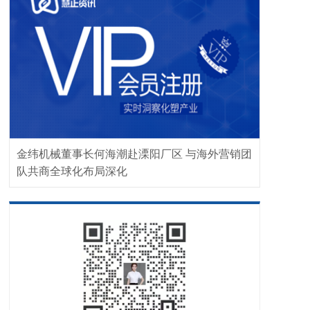
金纬机械董事长何海潮赴溧阳厂区 与海外营销团
队共商全球化布局深化