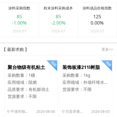
涂料采购指数
粉末涂料采购成本
涂料成品价格指数
85
85
125
-1.00%
-2.00%
0.00%
2026-07
2026-07
2026-07
【 最新求购 】
更多>>
聚台物级有机粘土
装饰板漆211l树脂
采购数量：
1桶
采购数量：
1kg
应用领域：
阻燃
应用领域：
外墙纤维水泥板
品质要求：
有机膨润土
货源要求：
不限
货源要求：
不限
平湖市独山港镇集港路 589 号
2026-08-06
巴音库鲁提镇,托帕口岸六号库房
2026-08-05