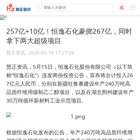
257亿+10亿！恒逸石化豪掷267亿，同时
拿下两大超级项目
慧正资讯
2026-05-18 17:27:26
慧正资讯，
5
月
15
日，恒逸石化股份有限公司（
以下简
称
“
恒逸石化
”
）连发两份投资公告，宣布将合计投入
26
7
亿元人民币，分别在新疆吐鲁番建设年产
240
万吨高
品质纤维用煤制乙二醇项目，以及在湖北荆州建设年产
30
万吨循环新材料工业示范项目。
根据恒逸石化发布的公告，年产240万吨高品质纤维用