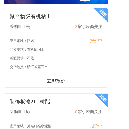
聚台物级有机粘土
采购量
1
桶
2
家供应商关注
报价中
应用领域：
阻燃
品质要求：
有机膨润土
货源要求：
不限
交货地点：
浙江省嘉兴市
立即报价
装饰板漆211l树脂
采购量
1
kg
0
家供应商关注
报价中
应用领域：
外墙纤维水泥板