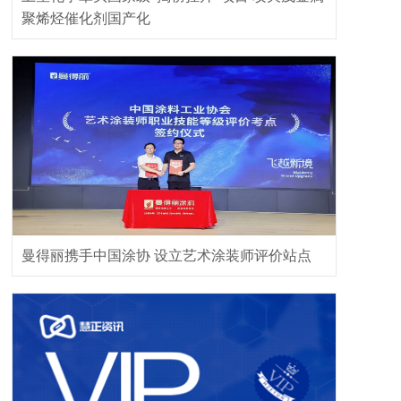
聚烯烃催化剂国产化
曼得丽携手中国涂协 设立艺术涂装师评价站点