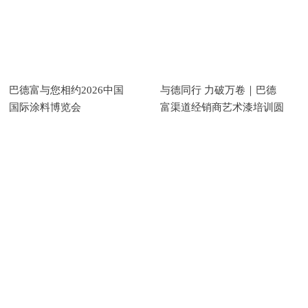
巴德富与您相约2026中国
与德同行 力破万卷｜巴德
国际涂料博览会
富渠道经销商艺术漆培训圆
满收官！