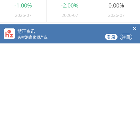
-1.00%
-2.00%
0.00%
2026-07
2026-07
2026-07
×
慧正资讯
【 最新求购 】
更多>>
登录
注册
实时洞察化塑产业
聚台物级有机粘土
装饰板漆211l树脂
采购数量：
1桶
采购数量：
1kg
应用领域：
阻燃
应用领域：
外墙纤维水泥板
品质要求：
有机膨润土
货源要求：
不限
货源要求：
不限
平湖市独山港镇集港路 589 号
2026-08-06
巴音库鲁提镇,托帕口岸六号库房
2026-08-05
立即报价
立即报价