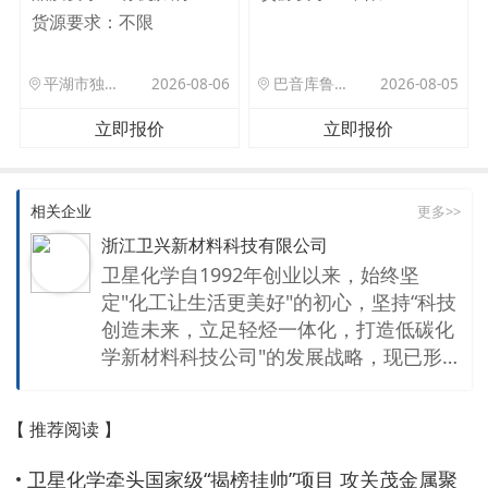
货源要求：
不限
平湖市独山港镇集港路 589 号
2026-08-06
巴音库鲁提镇,托帕口岸六号库房
2026-08-05
立即报价
立即报价
相关企业
更多>>
浙江卫兴新材料科技有限公司
卫星化学自1992年创业以来，始终坚
定"化工让生活更美好"的初心，坚持“科技
创造未来，立足轻烃一体化，打造低碳化
学新材料科技公司"的发展战略，现已形
成新材料、新能源为核心的特色一体化产
业链。公司聚焦在高端聚烯烃、电子化学
【 推荐阅读 】
品、氢能利用、二氧化碳综合利用等方面
持续研发与创新，产品广泛应用于航空航
卫星化学牵头国家级“揭榜挂帅”项目 攻关茂金属聚