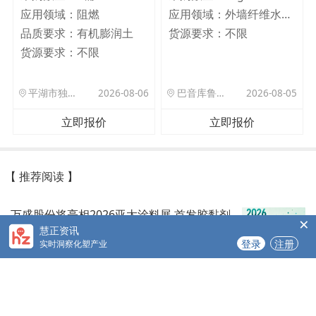
应用领域：
阻燃
应用领域：
外墙纤维水泥板
品质要求：
有机膨润土
货源要求：
不限
货源要求：
不限
平湖市独山港镇集港路 589 号
2026-08-06
巴音库鲁提镇,托帕口岸六号库房
2026-08-05
立即报价
立即报价
【 推荐阅读 】
万盛股份将亮相2026亚太涂料展 首发胶黏剂
×
领域全新固化剂产品
慧正资讯
登录
注册
实时洞察化塑产业
2026-08-07
吉人高新智能调色系统上线 以数字化赋能工
业涂料色彩精准管控