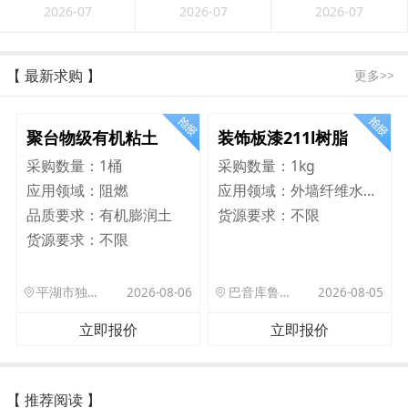
2026-07
2026-07
2026-07
【 最新求购 】
更多>>
聚台物级有机粘土
装饰板漆211l树脂
采购数量：
1桶
采购数量：
1kg
应用领域：
阻燃
应用领域：
外墙纤维水泥板
品质要求：
有机膨润土
货源要求：
不限
货源要求：
不限
平湖市独山港镇集港路 589 号
2026-08-06
巴音库鲁提镇,托帕口岸六号库房
2026-08-05
立即报价
立即报价
【 推荐阅读 】