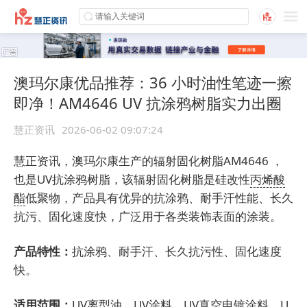
澳玛尔康优品推荐：36 小时油性笔迹一擦
即净！AM4646 UV 抗涂鸦树脂实力出圈
慧正资讯
2026-06-02 09:07:24
慧正资讯，澳玛尔康生产的辐射固化树脂AM4646 ，
也是UV抗涂鸦树脂，该辐射固化树脂是硅改性
丙烯酸
酯
低聚物，产品具有优异的抗涂鸦、耐手汗性能、长久
抗污、固化速度快，广泛用于各类装饰表面的涂装。
产品特性：
抗涂鸦、耐手汗、长久抗污性、固化速度
快。
适用范围：
UV离型油、UV涂料、UV真空电镀涂料、U