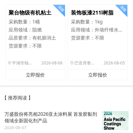
聚台物级有机粘土
装饰板漆211l树脂
采购数量：
1桶
采购数量：
1kg
应用领域：
阻燃
应用领域：
外墙纤维水泥板
品质要求：
有机膨润土
货源要求：
不限
货源要求：
不限
平湖市独山港镇集港路 589 号
2026-08-06
巴音库鲁提镇,托帕口岸六号库房
2026-08-05
立即报价
立即报价
【 推荐阅读 】
万盛股份将亮相2026亚太涂料展 首发胶黏剂
领域全新固化剂产品
2026-08-07