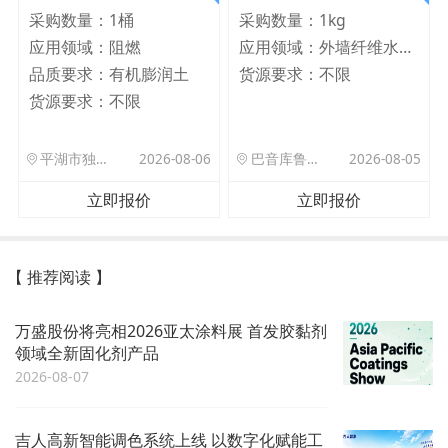
采购数量：
1桶
采购数量：
1kg
应用领域：
阻燃
应用领域：
外墙纤维水泥板
品质要求：
有机膨润土
货源要求：
不限
货源要求：
不限
平湖市独山港镇集港路 589 号
2026-08-06
巴音库鲁提镇,托帕口岸六号库房
2026-08-05
立即报价
立即报价
【 推荐阅读 】
万盛股份将亮相2026亚太涂料展 首发胶黏剂
领域全新固化剂产品
2026-08-07
吉人高新智能调色系统上线 以数字化赋能工