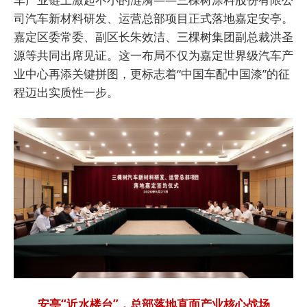
司汽车新材料研发、运营总部项目正式落地嘉定安亭。
嘉定区委常委、副区长朱效洁、三棵树集团副总裁洪圣
源等共同出席见证。这一布局不仅为嘉定世界级汽车产
业中心再添关键拼图，更标志着“中国车配中国漆”的征
程迈出实质性一步。
安亭“近水楼台”，总部落地直面产业核心战场