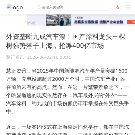
外资垄断九成汽车漆！国产涂料龙头三棵
树强势落子上海，抢滩400亿市场
慧正资讯
2026-06-02 16:00:15
慧正资讯，当2025年中国新能源汽车年产量突破1600
万辆、充电设施超过2000万个时，中国汽车产业正站
在前所未有的高点。然而，在这一片繁荣景象之下，一
个略显尴尬的现实依然存在：汽车最外层的“外衣”——
汽车涂料，约九成的市场份额仍牢牢掌握在外资巨头手
中。
近日，一场签约仪式在上海嘉定悄然举行，却在中国汽
车产业链上激起不小的涟漪——三棵树涂料股份有限公