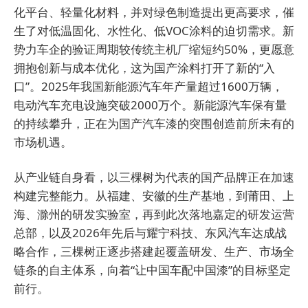
化平台、轻量化材料，并对绿色制造提出更高要求，催
生了对低温固化、水性化、低VOC涂料的迫切需求。新
势力车企的验证周期较传统主机厂缩短约50%，更愿意
拥抱创新与成本优化，这为国产涂料打开了新的“入
口”。2025年我国新能源汽车年产量超过1600万辆，
电动汽车充电设施突破2000万个。新能源汽车保有量
的持续攀升，正在为国产汽车漆的突围创造前所未有的
市场机遇。
从产业链自身看，以三棵树为代表的国产品牌正在加速
构建完整能力。从福建、安徽的生产基地，到莆田、上
海、滁州的研发实验室，再到此次落地嘉定的研发运营
总部，以及2026年先后与耀宁科技、东风汽车达成战
略合作，三棵树正逐步搭建起覆盖研发、生产、市场全
链条的自主体系，向着“让中国车配中国漆”的目标坚定
前行。