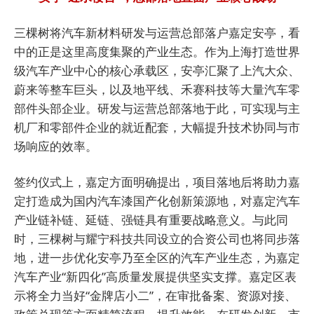
三棵树将汽车新材料研发与运营总部落户嘉定安亭，看
中的正是这里高度集聚的产业生态。作为上海打造世界
级汽车产业中心的核心承载区，安亭汇聚了上汽大众、
蔚来等整车巨头，以及地平线、禾赛科技等大量汽车零
部件头部企业。研发与运营总部落地于此，可实现与主
机厂和零部件企业的就近配套，大幅提升技术协同与市
场响应的效率。
签约仪式上，嘉定方面明确提出，项目落地后将助力嘉
定打造成为国内汽车漆国产化创新策源地，对嘉定汽车
产业链补链、延链、强链具有重要战略意义。与此同
时，三棵树与耀宁科技共同设立的合资公司也将同步落
地，进一步优化安亭乃至全区的汽车产业生态，为嘉定
汽车产业“新四化”高质量发展提供坚实支撑。嘉定区表
示将全力当好“金牌店小二”，在审批备案、资源对接、