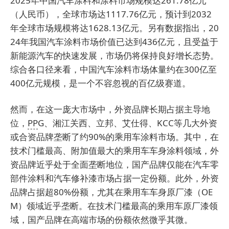
2025年中国汽车涂料和涂料市场规模达261.78亿元
（人民币），全球市场达1117.76亿元，预计到2032
年全球市场规模将达1628.13亿元。另有数据指出，20
24年我国汽车涂料市场价值已达到436亿元，且受益于
新能源汽车的快速发展，市场仍将保持良好增长态势。
综合各口径来看，中国汽车涂料市场体量约在300亿至
400亿元规模，是一个不容忽视的百亿级赛道。
然而，在这一庞大市场中，外资品牌长期占据主导地
位，
PP
G、湘江关西、立邦、艾仕得、KCC等几大外资
或合资品牌垄断了约90%的乘用车涂料市场。其中，在
技术门槛最高、附加值最大的乘用车车身涂料领域，外
资品牌近乎处于全面垄断地位，国产品牌仅能在汽车零
部件涂料和汽车修补漆市场占据一定份额。此外，外资
品牌占据超80%份额，尤其在乘用车车身原厂漆（OE
M）领域近乎垄断。在技术门槛最高的乘用车原厂漆领
域，国产品牌在高端市场的份额依然微乎其微。