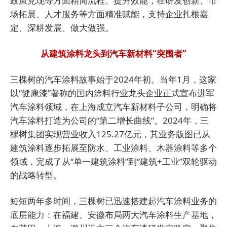
政策兑现等方面精简流程、提升效能，在研发创新、市
场拓展、人才服务等方面精准赋能，支持企业扎根嘉
定、深耕发展、做大做强。
从建筑涂料龙头到汽车新材料“突围者”
三棵树的汽车涂料故事始于2024年初。当年1月，这家
以“健康漆”著称的国内涂料行业龙头企业正式宣布进军
汽车涂料领域，在上海成立汽车新材料子公司，明确将
汽车涂料打造为公司的“第二增长曲线”。2024年，三
棵树集团实现营业收入125.27亿元，其业务版图已从
建筑涂料逐步拓展至防水、工业涂料、木器涂料等多个
领域，完成了从“单一建筑涂料”到“建筑+工业”双轮驱动
的战略转型。
短短两年多时间，三棵树已迅速搭建起汽车涂料业务的
底层能力：在福建、安徽布局两大汽车涂料生产基地，