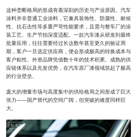
这种垄断格局的形成有着深刻的历史与产业原因。汽车
涂料并非普通工业涂料，它兼具装饰性、防腐性、耐候
性、抗石击性等多重严苛性能要求，且需与整车厂的涂
装工艺、生产节拍深度适配。一款汽车漆从研发到最终
批量应用，往往需要经过长达数年甚至更久的验证周
期，客户一旦选定供应商，便会形成极高的转换成本与
客户粘性。外资品牌凭借数十年的技术积累、成熟的供
应链体系以及先发优势，在汽车原厂漆领域筑起了极高
的行业壁垒。
庞大的增量市场与高度集中的供给格局之间形成了巨大
张力——国产替代的空间广阔，但突破的难度同样巨
大。