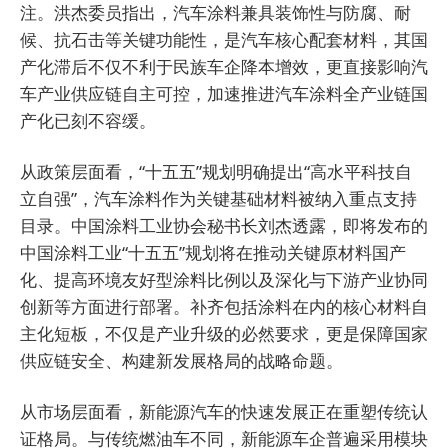
注。洪杰委员指出，汽车涂料兼具装饰性与防腐、耐
候、抗石击等关键功能性，是汽车核心配套材料，其国
产化滞后不仅不利于民族车企降本增效，更直接影响汽
车产业供应链自主可控，加速推进汽车涂料全产业链国
产化已刻不容缓。
从政策层面看，“十五五”规划明确提出“高水平科技自
立自强”，汽车涂料作为关键基础材料被纳入重点支持
目录。中国涂料工业协会秘书长刘杰透露，即将发布的
中国涂料工业“十五五”规划将在推动关键原材料国产
化、提高环境友好型涂料比例以及深化与下游产业协同
创新等方面进行部署。补齐包括涂料在内的核心材料自
主化短板，不仅是产业升级的必然要求，更是保障国家
供应链安全、构建新发展格局的战略命题。
从市场层面看，新能源汽车的快速发展正在重塑传统认
证格局。与传统燃油车不同，新能源车企普遍采用模块