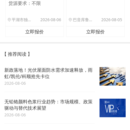
货源要求：
不限
平湖市独山港镇集港路 589 号
2026-08-06
巴音库鲁提镇,托帕口岸六号库房
2026-08-05
立即报价
立即报价
【 推荐阅读 】
新政落地！光伏屋面防水需求加速释放，雨
虹/凯伦/科顺抢先卡位
2026-08-06
无铅铬颜料色浆行业趋势：市场规模、政策
驱动与替代技术展望
2026-08-06