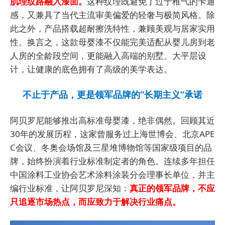
肌理纹路融入漆面。
这种纹理既避免了过于稚气的卡通
感，又兼具了当代主流审美偏爱的轻奢与极简风格。除
此之外，产品搭载超耐擦洗特性，兼顾美观与居家实用
性。换言之，这款母婴漆不仅能完美适配从婴儿房到老
人房的全龄段空间，更能融入高端的别墅、大平层设
计，让健康的底色拥有了高级的美学表达。
不止于产品，更是领军品牌的“长期主义”承诺
阿贝罗尼能够推出高标准母婴漆，绝非偶然。回顾其近
30年的发展历程，这家曾服务过上海世博会、北京APE
C会议、冬奥会场馆及三星堆博物馆等国家级项目的品
牌，始终扮演着行业标准制定者的角色。连续多年担任
中国涂料工业协会艺术涂料涂装分会理事长单位，并主
编行业标准，让阿贝罗尼深知：
真正的领军品牌，不应
只追逐市场热点，而应致力于解决行业痛点。