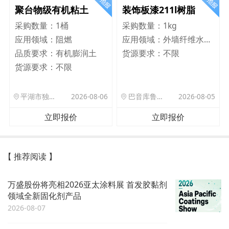
聚台物级有机粘土
装饰板漆211l树脂
采购数量：
1桶
采购数量：
1kg
应用领域：
阻燃
应用领域：
外墙纤维水泥板
品质要求：
有机膨润土
货源要求：
不限
货源要求：
不限
平湖市独山港镇集港路 589 号
2026-08-06
巴音库鲁提镇,托帕口岸六号库房
2026-08-05
立即报价
立即报价
【 推荐阅读 】
万盛股份将亮相2026亚太涂料展 首发胶黏剂
领域全新固化剂产品
2026-08-07