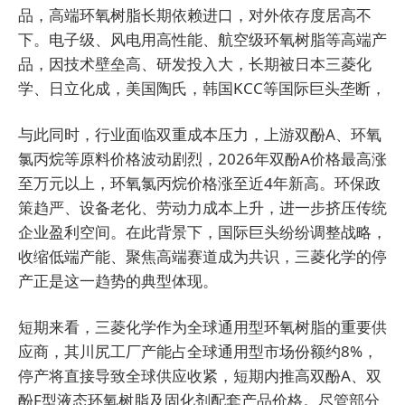
品，高端环氧树脂长期依赖进口，对外依存度居高不
下。电子级、风电用高性能、航空级环氧树脂等高端产
品，因技术壁垒高、研发投入大，长期被日本三菱化
学、日立化成，美国陶氏，韩国KCC等国际巨头垄断，
与此同时，行业面临双重成本压力，上游双酚A、环氧
氯丙烷等原料价格波动剧烈，2026年双酚A价格最高涨
至万元以上，环氧氯丙烷价格涨至近4年新高。环保政
策趋严、设备老化、劳动力成本上升，进一步挤压传统
企业盈利空间。在此背景下，国际巨头纷纷调整战略，
收缩低端产能、聚焦高端赛道成为共识，三菱化学的停
产正是这一趋势的典型体现。
短期来看，三菱化学作为全球通用型环氧树脂的重要供
应商，其川尻工厂产能占全球通用型市场份额约8%，
停产将直接导致全球供应收紧，短期内推高双酚A、双
酚F型液态环氧树脂及固化剂配套产品价格。尽管部分