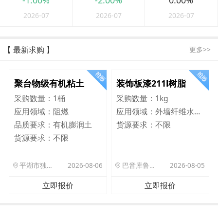
-1.00%
-2.00%
0.00%
2026-07
2026-07
2026-07
【 最新求购 】
更多>>
聚台物级有机粘土
装饰板漆211l树脂
采购数量：
1桶
采购数量：
1kg
应用领域：
阻燃
应用领域：
外墙纤维水泥板
品质要求：
有机膨润土
货源要求：
不限
货源要求：
不限
平湖市独山港镇集港路 589 号
2026-08-06
巴音库鲁提镇,托帕口岸六号库房
2026-08-05
立即报价
立即报价