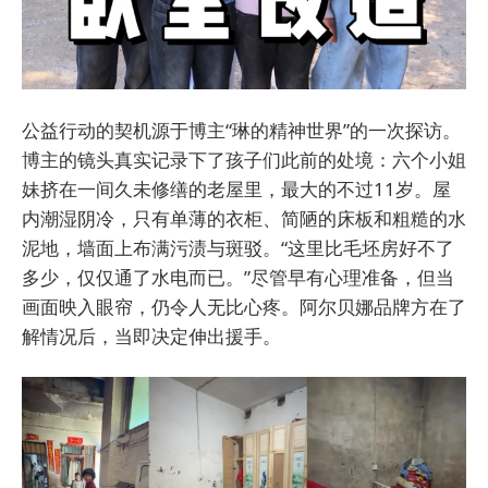
公益行动的契机源于博主“琳的精神世界”的一次探访。
博主的镜头真实记录下了孩子们此前的处境：六个小姐
妹挤在一间久未修缮的老屋里，最大的不过11岁。屋
内潮湿阴冷，只有单薄的衣柜、简陋的床板和粗糙的水
泥地，墙面上布满污渍与斑驳。“这里比毛坯房好不了
多少，仅仅通了水电而已。”尽管早有心理准备，但当
画面映入眼帘，仍令人无比心疼。阿尔贝娜品牌方在了
解情况后，当即决定伸出援手。