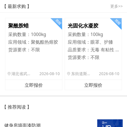
【 最新求购 】
更多>>
聚酰胺蜡
光固化水凝胶
采购数量：
1000kg
采购数量：
100kg
应用领域：
聚氨酯热熔胶
应用领域：
眼罩、护膝
货源要求：
不限
品质要求：
无毒 有粘性 Q弹 韧性好
货源要求：
不限
湖北省武汉市洪山区珞狮路122号武汉理工大孵化楼B座1701室
2026-08-10
东街道斯村众杰路二号
2026-08-10
立即报价
立即报价
【 推荐阅读 】
健身房墙面漆防潮