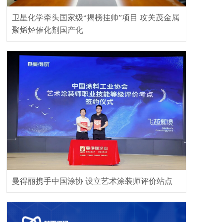
卫星化学牵头国家级“揭榜挂帅”项目 攻关茂金属
聚烯烃催化剂国产化
曼得丽携手中国涂协 设立艺术涂装师评价站点