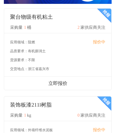
聚台物级有机粘土
采购量
1
桶
2
家供应商关注
报价中
应用领域：
阻燃
品质要求：
有机膨润土
货源要求：
不限
交货地点：
浙江省嘉兴市
立即报价
装饰板漆211l树脂
采购量
1
kg
0
家供应商关注
报价中
应用领域：
外墙纤维水泥板