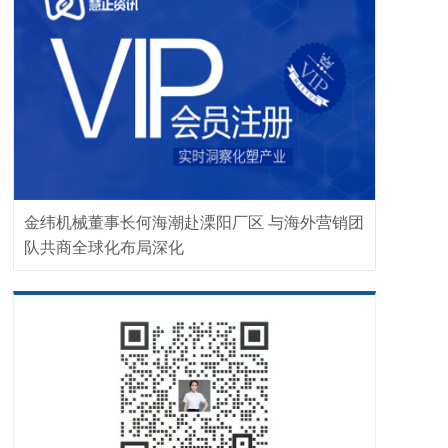
金纬机械董事长何海潮赴溧阳厂区 与海外营销团
队共商全球化布局深化