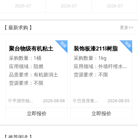
2026-07
2026-07
2026-07
【 最新求购 】
更多>>
聚台物级有机粘土
装饰板漆211l树脂
采购数量：
1桶
采购数量：
1kg
应用领域：
阻燃
应用领域：
外墙纤维水泥板
品质要求：
有机膨润土
货源要求：
不限
货源要求：
不限
平湖市独山港镇集港路 589 号
2026-08-06
巴音库鲁提镇,托帕口岸六号库房
2026-08-05
立即报价
立即报价
【 推荐阅读 】