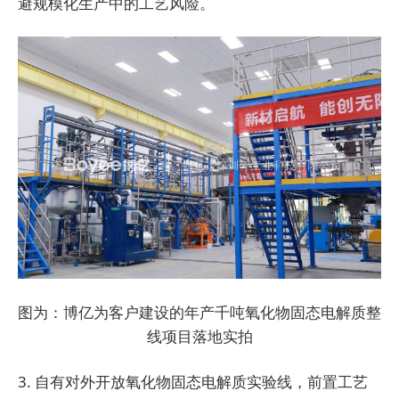
避规模化生产中的工艺风险。
图为：博亿为客户建设的年产千吨氧化物固态电解质整
线项目落地实拍
3. 自有对外开放氧化物固态电解质实验线，前置工艺