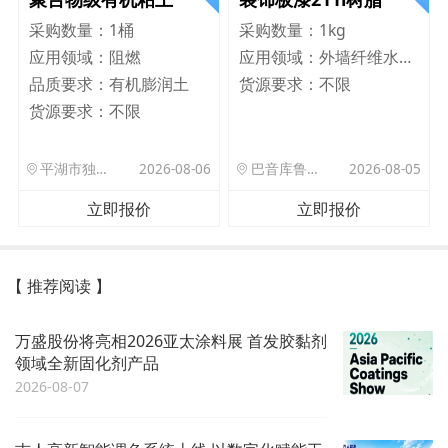
采购数量：
1桶
采购数量：
1kg
应用领域：
阻燃
应用领域：
外墙纤维水泥板
品质要求：
有机膨润土
货源要求：
不限
货源要求：
不限
平湖市独山港镇集港路 589 号
2026-08-06
巴音库鲁提镇,托帕口岸六号库房
2026-08-05
立即报价
立即报价
【 推荐阅读 】
万盛股份将亮相2026亚太涂料展 首发胶黏剂
领域全新固化剂产品
2026-08-07