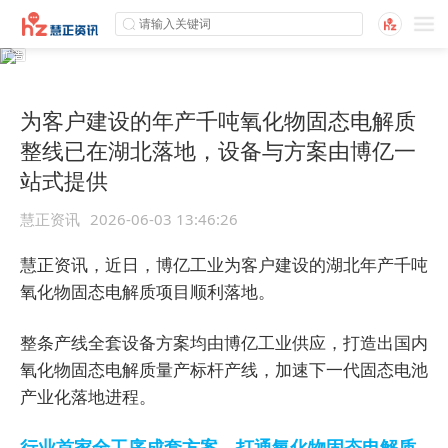
为客户建设的年产千吨氧化物固态电解质
整线已在湖北落地，设备与方案由博亿一
站式提供
慧正资讯
2026-06-03 13:46:26
慧正资讯，
近日，
博亿工业
为客户建设的湖北年产千吨
氧化物固态电解质项目顺利落地。
整条产线全套设备方案均由博亿工业供应，打造出国内
氧化物固态电解质量产标杆产线，加速下一代固态电池
产业化落地进程。
行业首家全工序成套方案，打通氧化物固态电解质