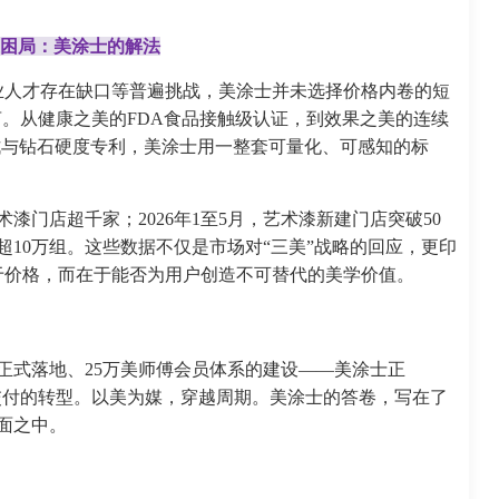
困局：美涂士的解法
业人才存在缺口等普遍挑战，美涂士并未选择价格内卷的短
言。从健康之美的FDA食品接触级认证，到效果之美的连续
拭与钻石硬度专利，美涂士用一整套可量化、可感知的标
艺术漆门店超千家；2026年1至5月，艺术漆新建门店突破50
超10万组。这些数据不仅是市场对“三美”战略的回应，更印
于价格，而在于能否为用户创造不可替代的美学价值。
的正式落地、25万美师傅会员体系的建设——美涂士正
交付的转型。以美为媒，穿越周期。美涂士的答卷，写在了
墙面之中。