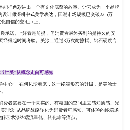
是能把色彩讲出一个有文化底蕴的故事、让它成为一个品牌
的设计师深耕中式美学表达，国潮市场规模已突破22.5万
文化自信的交汇点上。
品质承诺。 “好看是前提，但消费者最终买到的是持久的安
要经得起时间考验。美涂士通过3万次耐擦拭、钻石硬度专
。
：让“美”从概念走向可感知
学中心”。在何凤玲看来，这一终端形态的升级，是美涂士
步。
消费者需要在一个真实的、有氛围的空间里去感知质感、光
三美理念”从品牌战略转化为消费者可感知、可体验的终端场
破解艺术漆终端流量低、转化难等痛点。