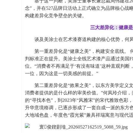
基于这一判断，美涂士董事长兼总裁周伟建在20
念”，并在527品牌日活动上正式确立为品牌核心
构建差异化竞争壁垒的关键。
三大差异化：健康是
谈及美涂士在艺术漆赛道构建的核心优势，何
第一重差异化是“健康之美”，构建安全底线。
判标准正在提升。美涂士全线艺术漆产品通过美国F
位。“消费者不再满足于‘有没有味道’这种直观判
一位，因为这是一切美感的前提。”
第二重差异化是“效果之美”，以东方美学定义
消费者提供的是什么样的审美价值。”何凤玲介绍，美涂
的“寻找本色”，到2023年“风雅宋”的宋代雅致色彩，
升华意境格调，已逐步形成了一套自成一派的东方色彩
大地域色盘，年度色“霞光紫”兼具祥瑞寓意与现代