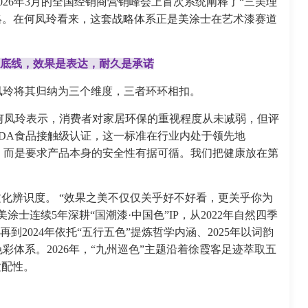
26年3月的全国经销商营销峰会上首次系统阐释了“三美理
战略。在何凤玲看来，这套战略体系正是美涂士在艺术漆赛道
底线，效果是表达，耐久是承诺
凤玲将其归纳为三个维度，三者环环相扣。
 何凤玲表示，消费者对家居环保的重视程度从未减弱，但评
DA食品接触级认证，这一标准在行业内处于领先地
断，而是要求产品本身的安全性有据可循。我们把健康放在第
文化辨识度。 “效果之美不仅仅关乎好不好看，更关乎你为
士连续5年深耕“国潮漆·中国色”IP，从2022年自然四季
再到2024年依托“五行五色”提炼哲学内涵、2025年以词韵
体系。2026年，“九州巡色”主题沿着徐霞客足迹萃取五
适配性。