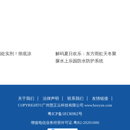
判处实刑！彻底凉
解码夏日欢乐：东方雨虹天冬聚
脲水上乐园防水防护系统
关于我们
法律声明
联系我们
友情链接
COPYRIGHT©广州慧正云科技有限公司 www.hzeyun.com
粤ICP备18136962号
增值电信业务经营许可证:粤B2-20201000