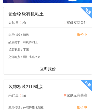
聚台物级有机粘土
采购量
1
桶
1
家供应商关注
报价中
应用领域：
阻燃
品质要求：
有机膨润土
货源要求：
不限
交货地点：
浙江省嘉兴市
立即报价
装饰板漆211l树脂
采购量
1
kg
0
家供应商关注
报价中
应用领域：
外墙纤维水泥板