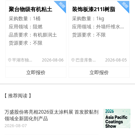
聚台物级有机粘土
装饰板漆211l树脂
采购数量：
1桶
采购数量：
1kg
应用领域：
阻燃
应用领域：
外墙纤维水泥板
品质要求：
有机膨润土
货源要求：
不限
货源要求：
不限
平湖市独山港镇集港路 589 号
2026-08-06
巴音库鲁提镇,托帕口岸六号库房
2026-08-05
立即报价
立即报价
【 推荐阅读 】
万盛股份将亮相2026亚太涂料展 首发胶黏剂
领域全新固化剂产品
2026-08-07