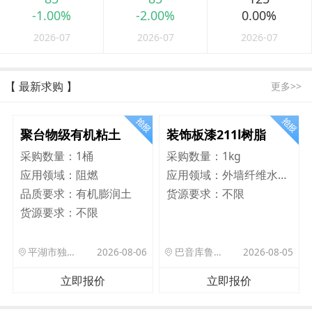
-1.00%
-2.00%
0.00%
2026-07
2026-07
2026-07
【 最新求购 】
更多>>
聚台物级有机粘土
装饰板漆211l树脂
采购数量：
1桶
采购数量：
1kg
应用领域：
阻燃
应用领域：
外墙纤维水泥板
品质要求：
有机膨润土
货源要求：
不限
货源要求：
不限
平湖市独山港镇集港路 589 号
2026-08-06
巴音库鲁提镇,托帕口岸六号库房
2026-08-05
立即报价
立即报价