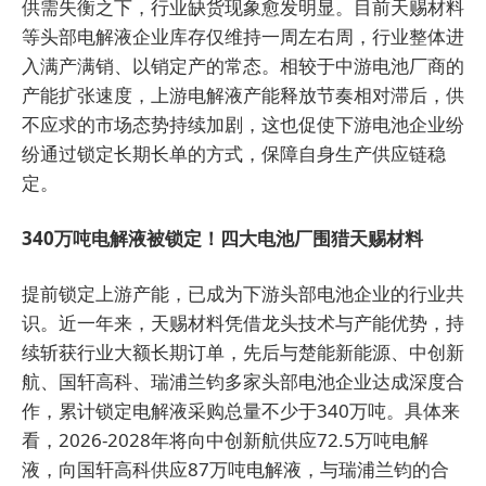
供需失衡之下，行业缺货现象愈发明显。目前天赐材料
等头部电解液企业库存仅维持一周左右周，行业整体进
入满产满销、以销定产的常态。相较于中游电池厂商的
产能扩张速度，上游电解液产能释放节奏相对滞后，供
不应求的市场态势持续加剧，这也促使下游电池企业纷
纷通过锁定长期长单的方式，保障自身生产供应链稳
定。
340万吨电解液被锁定！四大电池厂围猎天赐材料
提前锁定上游产能，已成为下游头部电池企业的行业共
识。近一年来，天赐材料凭借龙头技术与产能优势，持
续斩获行业大额长期订单，先后与楚能新能源、中创新
航、国轩高科、瑞浦兰钧多家头部电池企业达成深度合
作，累计锁定电解液采购总量不少于340万吨。具体来
看，2026-2028年将向中创新航供应72.5万吨电解
液，向国轩高科供应87万吨电解液，与瑞浦兰钧的合